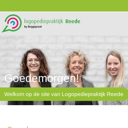
Goedemorgen!
Welkom op de site van Logopediepraktijk Reede