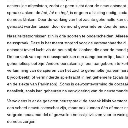
achterzijde afgesloten, zodat er geen lucht door de neus ontsnapt. S
spraakklanken, de /m/, /n/ en /ng/, is er geen afsluiting nodig, zod
de neus klinken. Door de werking van het zachte gehemelte kan d
gemaakt worden tussen door de mond gevormde en door de neus
Nasaliteitsstoornissen zijn in drie soorten te onderscheiden. Alleree
neusspraak. Deze is het meest storend voor de verstaanbaarheid. 
ontsnapt teveel lucht via de neus bij de klanken die door de mon
De oorzaak van open neusspraak kan een aangeboren lip-, kaak- 
gehemeltespleet zijn. Andere oorzaken zijn een aangeboren te kor
verlamming van de spieren van het zachte gehemelte (na een her
bijvoorbeeld) of verminderde spierkracht in het gehemelte (zoals bi
en de ziekte van Parkinson). Soms is gewoontevorming de oorzaa
nasaliteit, zoals kan gebeuren na verwijdering van de neusamande
Vervolgens is er de gesloten neusspraak: de spraak klinkt verstop
een scheef neustussenschot zijn, maar ook kunnen één of meer n
vergrote neusamandel of gezwollen neusslijmvliezen voor te weini
de neus zorgen.