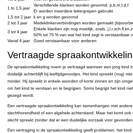
Verschillende klanken worden gevormd: p,b,m,t,d,f
1 to 1,5 jaar
Er worden meerdere lettergrepen gebruikt.
1,5 tot 2 jaar
k en g worden gevormd
2 tot 3 jaar
Medeklinkerverbindingen worden gemaakt (bijvoorbee
Enkele klanken zijn nog moeilijk, zoals, j,l,r,sch,fl,kn,
3 tot 4 jaar
50% tot 75 % van wat het kind zegt is verstaanbaar 
Vanaf 4 jaar
Goed verstaanbaar voor anderen
Vertraagde spraakontwikkeli
De spraakontwikkeling noem je vertraagd wanneer een jong kind in
duidelijk achterblijft bij leeftijdgenootjes. Het kind spreekt (nog) nie
minder. Hij spreekt in enkele woorden of korte zinnen en zijn omgev
om het kind te verstaan en te begrijpen. Soms begrijpt het kind nie
gezegd wordt.
Een vertraagde spraakontwikkeling kan samenhangen met andere 
slechthorendheid of een algehele achterstand. Maar het komt ook v
slecht spreekt zonder dat er een duidelijke oorzaak voor gevonden
Een vertraging in de spraakontwikkeling geeft problemen: het kind