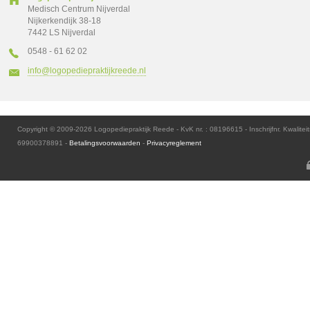
Medisch Centrum Nijverdal
Nijkerkendijk 38-18
7442 LS Nijverdal
0548 - 61 62 02
info@logopediepraktijkreede.nl
Copyright © 2009-2026 Logopediepraktijk Reede - KvK nr. : 08196615 - Inschrijfnr. Kwaliteit
69900378891 -
Betalingsvoorwaarden
-
Privacyreglement